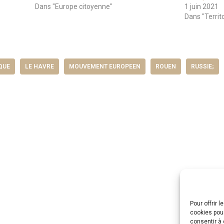
Dans "Europe citoyenne"
1 juin 2021
Dans "Territ
QUE
LE HAVRE
MOUVEMENT EUROPEEN
ROUEN
RUSSIE;
Pour offrir 
cookies pour
consentir à 