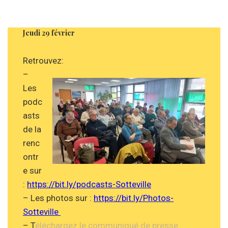
Jeudi 29 février
Retrouvez:
–
Les
podc
asts
de la
renc
ontr
e sur
:
https://bit.ly/podcasts-Sotteville
– Les photos sur :
https://bit.ly/Photos-
Sotteville
– T
éléchargez le communiqué de presse