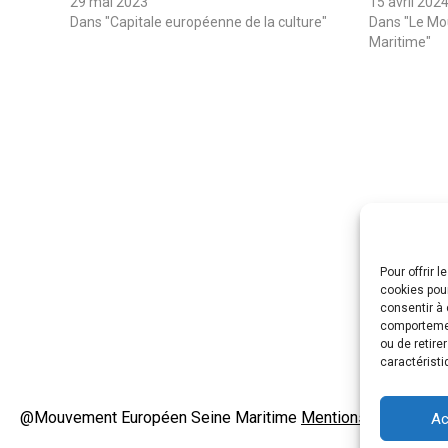
29 mai 2023
15 avril 202
Dans "Capitale européenne de la culture"
Dans "Le Mo
Maritime"
Pour offrir 
cookies pour
consentir à 
comportement
ou de retire
caractéristi
@Mouvement Européen Seine Maritime
Mentions Légales
Ac