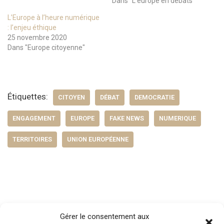
Dans "L'europe en débats"
L’Europe à l’heure numérique
: l’enjeu éthique
25 novembre 2020
Dans "Europe citoyenne"
Étiquettes:
CITOYEN
DÉBAT
DEMOCRATIE
ENGAGEMENT
EUROPE
FAKE NEWS
NUMERIQUE
TERRITOIRES
UNION EUROPÉENNE
Gérer le consentement aux