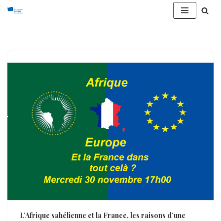
Aller
au
contenu
L’Afrique sahélienne et la France, les raisons d’une