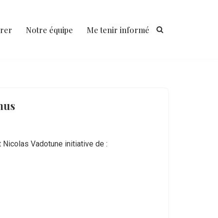
rer
Notre équipe
Me tenir informé
mus
 Nicolas Vadotune initiative de :