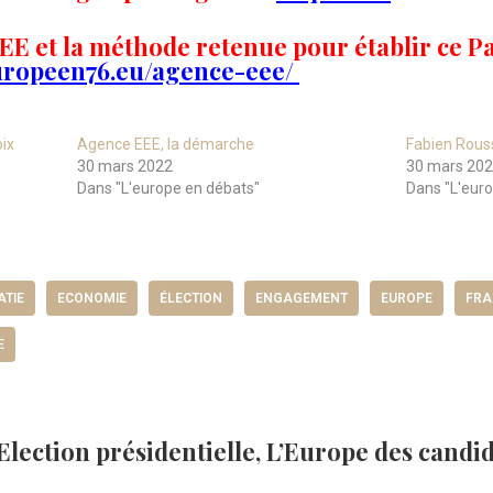
E et la méthode retenue pour établir ce P
uropeen76.eu/agence-eee/
oix
Agence EEE, la démarche
Fabien Rouss
30 mars 2022
30 mars 20
Dans "L'europe en débats"
Dans "L'eur
TIE
ECONOMIE
ÉLECTION
ENGAGEMENT
EUROPE
FRA
E
lection présidentielle, L’Europe des candid