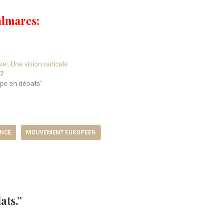
almares:
el: Une vision radicale
22
ope en débats"
NCE
MOUVEMENT EUROPEEN
ats.”