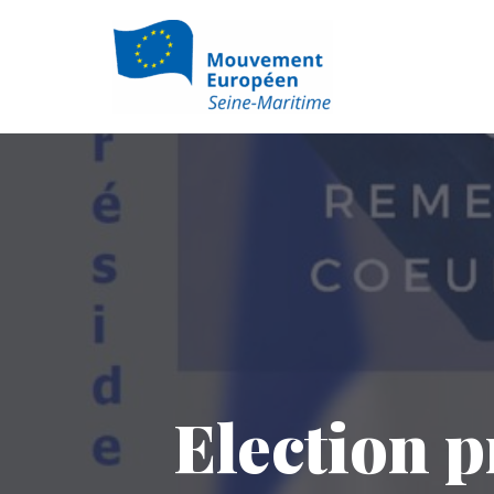
Aller
au
contenu
Election p