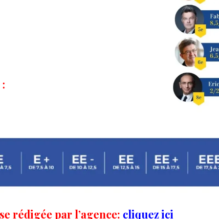
 :
se rédigée par l’agence:
cliquez ici