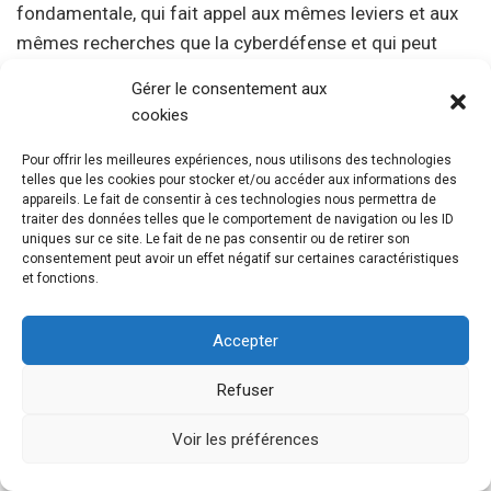
fondamentale, qui fait appel aux mêmes leviers et aux
mêmes recherches que la cyberdéfense et qui peut
produire des résultats intéressants. D’ailleurs, cela n’a
Gérer le consentement aux
pas été rappelé, mais Internet était à l’origine un
cookies
développement militaire.
Pour offrir les meilleures expériences, nous utilisons des technologies
telles que les cookies pour stocker et/ou accéder aux informations des
Cette conférence était très riche, très dense, et
appareils. Le fait de consentir à ces technologies nous permettra de
traiter des données telles que le comportement de navigation ou les ID
manifestement M Babinet connaît très bien son sujet.
uniques sur ce site. Le fait de ne pas consentir ou de retirer son
Merci.
consentement peut avoir un effet négatif sur certaines caractéristiques
et fonctions.
Gilles Babinet.
Magnifique conclusion. Merci de votre
Accepter
initiative, de vos travaux. C’est formidable de brasser
des idées et de faire avancer les prises de conscience.
Refuser
Ce que vous faites est extrêmement vertueux. Pour
finir, je voudrais vous faire partager un de mes motos
Voir les préférences
favoris. Pancho Villa disait qu’il suffit de cent hommes